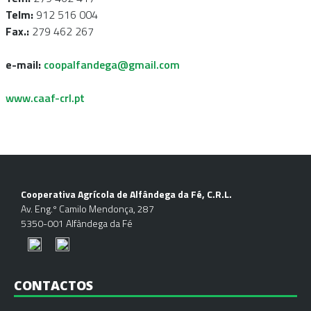
Telm:
912 516 004
Fax.:
279 462 267
e-mail:
coopalfandega@gmail.com
www.caaf-crl.pt
Cooperativa Agrícola de Alfândega da Fé, C.R.L.
Av. Eng.º Camilo Mendonça, 287
5350-001 Alfândega da Fé
CONTACTOS