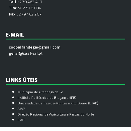
Telf.:
279 462 417
Tlm:
912 516 004
Fax.:
279 462 267
E-MAIL
coopalfandega@gmail.com
geral@caaf-crl.pt
LINKS ÚTEIS
Município de Alfândega da Fé
Instituto Politécnico de Bragança (IPB)
Universidade de Trás-os-Montes e Alto Douro (UTAD)
AJAP
Direção Regional de Agricultura e Pescas do Norte
IFAP