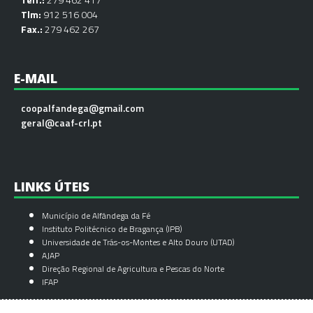
Tlm:
912 516 004
Fax.:
279 462 267
E-MAIL
coopalfandega@gmail.com
geral@caaf-crl.pt
LINKS ÚTEIS
Município de Alfândega da Fé
Instituto Politécnico de Bragança (IPB)
Universidade de Trás-os-Montes e Alto Douro (UTAD)
AJAP
Direção Regional de Agricultura e Pescas do Norte
IFAP