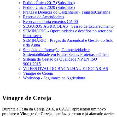
Pedido Único 2017 (Subsidios)
Pedido Único 2020 (Subsídios)
Pragas e Doenças do Castanheiro - TransferCastanha
Reserva de Amendoeiras
Reserva de Porta enxertos CA 90
SEGUROS AGRÍCOLAS - Sessão de Esclarecimento
SEMINÁRIO - Oportunidades e desafios no setor dos
frutos secos
SEMINÁRIO - Pragas do Amendoal e Gestão do Solo
e da Água
Simpósio de Inovação, Competividade e
Sustentabilidade em Frutos Secos, Fruteiras e Olival
Sistema de Gestão da Qualidade NP EN ISO
9001:2015
VII FESTIVAL DO BACALHAU E DOÇARIAS
Vinagre de Cereja
Workshop - Segurança na Agricultura
Vinagre de Cereja
Durante a Festa da Cereja 2016, a CAAF, apresentou um novo
produto: o
Vinagre de Cereja
, que faz par com o já afamado azeite