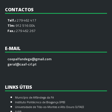
CONTACTOS
Telf.:
279 462 417
Tlm:
912 516 004
Fax.:
279 462 267
E-MAIL
coopalfandega@gmail.com
geral@caaf-crl.pt
LINKS ÚTEIS
Município de Alfândega da Fé
Instituto Politécnico de Bragança (IPB)
Universidade de Trás-os-Montes e Alto Douro (UTAD)
AJAP