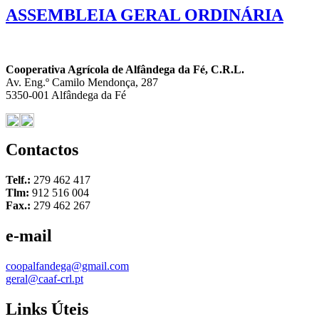
ASSEMBLEIA GERAL ORDINÁRIA
Cooperativa Agrícola de Alfândega da Fé, C.R.L.
Av. Eng.º Camilo Mendonça, 287
5350-001 Alfândega da Fé
Contactos
Telf.:
279 462 417
Tlm:
912 516 004
Fax.:
279 462 267
e-mail
coopalfandega@gmail.com
geral@caaf-crl.pt
Links Úteis