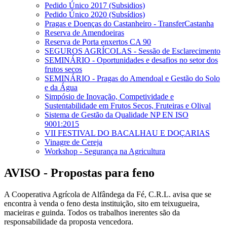
Pedido Único 2017 (Subsidios)
Pedido Único 2020 (Subsídios)
Pragas e Doenças do Castanheiro - TransferCastanha
Reserva de Amendoeiras
Reserva de Porta enxertos CA 90
SEGUROS AGRÍCOLAS - Sessão de Esclarecimento
SEMINÁRIO - Oportunidades e desafios no setor dos
frutos secos
SEMINÁRIO - Pragas do Amendoal e Gestão do Solo
e da Água
Simpósio de Inovação, Competividade e
Sustentabilidade em Frutos Secos, Fruteiras e Olival
Sistema de Gestão da Qualidade NP EN ISO
9001:2015
VII FESTIVAL DO BACALHAU E DOÇARIAS
Vinagre de Cereja
Workshop - Segurança na Agricultura
AVISO - Propostas para feno
A Cooperativa Agrícola de Alfândega da Fé, C.R.L. avisa que se
encontra à venda o feno desta instituição, sito em teixugueira,
macieiras e guinda. Todos os trabalhos inerentes são da
responsabilidade da proposta vencedora.