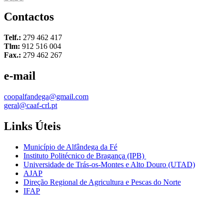
Contactos
Telf.:
279 462 417
Tlm:
912 516 004
Fax.:
279 462 267
e-mail
coopalfandega@gmail.com
geral@caaf-crl.pt
Links Úteis
Município de Alfândega da Fé
Instituto Politécnico de Bragança (IPB)
Universidade de Trás-os-Montes e Alto Douro (UTAD)
AJAP
Direção Regional de Agricultura e Pescas do Norte
IFAP