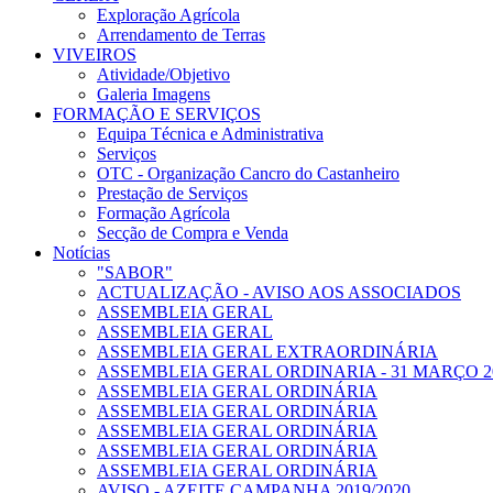
Exploração Agrícola
Arrendamento de Terras
VIVEIROS
Atividade/Objetivo
Galeria Imagens
FORMAÇÃO E SERVIÇOS
Equipa Técnica e Administrativa
Serviços
OTC - Organização Cancro do Castanheiro
Prestação de Serviços
Formação Agrícola
Secção de Compra e Venda
Notícias
"SABOR"
ACTUALIZAÇÃO - AVISO AOS ASSOCIADOS
ASSEMBLEIA GERAL
ASSEMBLEIA GERAL
ASSEMBLEIA GERAL EXTRAORDINÁRIA
ASSEMBLEIA GERAL ORDINARIA - 31 MARÇO 2
ASSEMBLEIA GERAL ORDINÁRIA
ASSEMBLEIA GERAL ORDINÁRIA
ASSEMBLEIA GERAL ORDINÁRIA
ASSEMBLEIA GERAL ORDINÁRIA
ASSEMBLEIA GERAL ORDINÁRIA
AVISO - AZEITE CAMPANHA 2019/2020