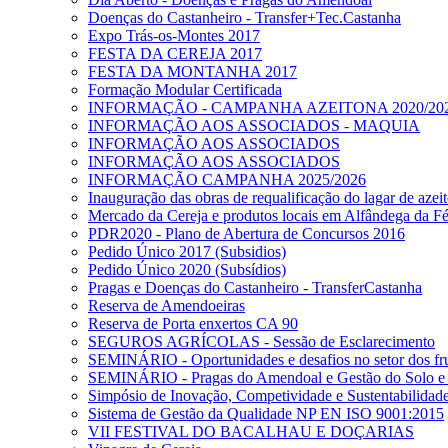
Doenças do Castanheiro - Transfer+Tec.Castanha
Expo Trás-os-Montes 2017
FESTA DA CEREJA 2017
FESTA DA MONTANHA 2017
Formação Modular Certificada
INFORMAÇÃO - CAMPANHA AZEITONA 2020/20
INFORMAÇÃO AOS ASSOCIADOS - MAQUIA
INFORMAÇÃO AOS ASSOCIADOS
INFORMAÇÃO AOS ASSOCIADOS
INFORMAÇÃO CAMPANHA 2025/2026
Inauguração das obras de requalificação do lagar de azeit
Mercado da Cereja e produtos locais em Alfândega da Fé 
PDR2020 - Plano de Abertura de Concursos 2016
Pedido Único 2017 (Subsidios)
Pedido Único 2020 (Subsídios)
Pragas e Doenças do Castanheiro - TransferCastanha
Reserva de Amendoeiras
Reserva de Porta enxertos CA 90
SEGUROS AGRÍCOLAS - Sessão de Esclarecimento
SEMINÁRIO - Oportunidades e desafios no setor dos fru
SEMINÁRIO - Pragas do Amendoal e Gestão do Solo e
Simpósio de Inovação, Competividade e Sustentabilidade 
Sistema de Gestão da Qualidade NP EN ISO 9001:2015
VII FESTIVAL DO BACALHAU E DOÇARIAS