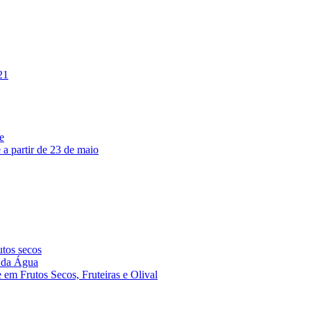
21
e
a partir de 23 de maio
tos secos
 da Água
em Frutos Secos, Fruteiras e Olival