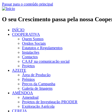
Passar para o conteúdo principal
O seu Crescimento passa pela nossa Coope
INÍCIO
COOPERATIVA
Quem Somos
Orgãos Sociais
Estatutos e Regulamentos
Instalações
Contactos
CAAF na comunicação social
Projetos
AZEITE
Área de Produção
Prémios
Preços da Campanha
Galeria de Imagens
AMÊNDOA
Amendoal
Projetos de Investigação PRODER
Exploração Agrícola
CEREJA