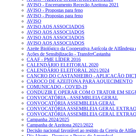
AVISO - Encerramento Receção Azeitona 2021
AVISO - Propostas para feno
AVISO - Propostas para feno
AVISO
AVISO AOS ASSOCIADOS
AVISO AOS ASSOCIADOS
AVISO AOS ASSOCIADOS
AVISO AOS ASSOCIADOS
Azeite Biológico da Cooperativa Agrícola de Alfândega
Ações de Sensibilização - TransferCastanha
CAAF - PME LÍDER 2016
CALENDÁRIO ELEITORAL 2020
CALENDÁRIO ELEITORAL 2021/2024
CANCRO DO CASTANHEIRO - APLICAÇÃO DICT
CAROÇO DE AZEITONA PARA AQUECIMENTO
COMUNICADO - COVID-19
CONDUZIR E OPERAR COM O TRATOR EM SEGURA
CONVOCATÓRIA - ASSEMBLEIA GERAL
CONVOCATÓRIA ASSEMBLEIA GERAL
CONVOCATÓRIA ASSEMBLEIA GERAL EXTRA
CONVOCATÓRIA ASSEMBLEIA GERAL EXTRAO
Campanha 2024/2025
Campanha de Azeitona 2021/2022
Decisão nacional favorável ao registo da Cereja de Alf
Dia Aberto - Doenças e Pragas do Amendoal