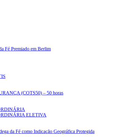
 da Fé Premiado em Berlim
IS
NÇA (COTS50) – 50 horas
ORDINÁRIA
RDINÁRIA ELETIVA
ândega da Fé como Indicação Geográfica Protegida