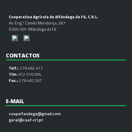
Cooperativa Agrícola de Alfândega da Fé, C.R.L.
Av. Eng.º Camilo Mendonça, 287
5350-001 Alfândega da Fé
CONTACTOS
Telf.:
279 462 417
Tlm:
912 516 004
Fax.:
279 462 267
E-MAIL
coopalfandega@gmail.com
geral@caaf-crl.pt