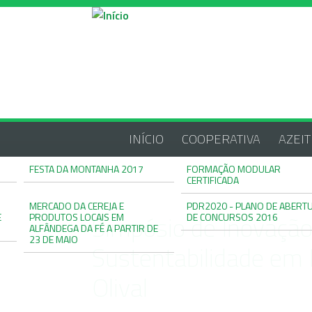
Passar para o conteúdo principal
INÍCIO
COOPERATIVA
AZEIT
FESTA DA MONTANHA 2017
FORMAÇÃO MODULAR
CERTIFICADA
MERCADO DA CEREJA E
PDR2020 - PLANO DE ABERT
Simpósio de Inovação
E
PRODUTOS LOCAIS EM
DE CONCURSOS 2016
ALFÂNDEGA DA FÉ A PARTIR DE
23 DE MAIO
Sustentabilidade em 
Olival