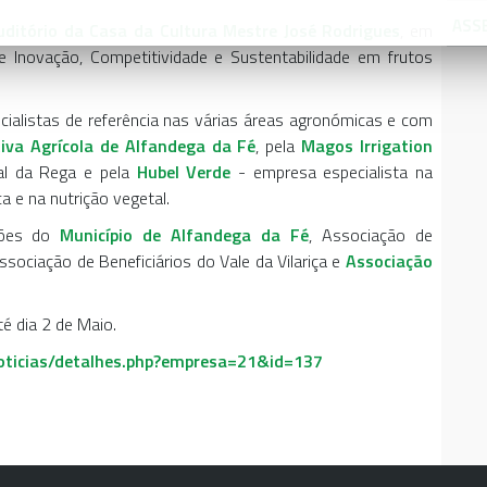
ASS
uditório da Casa da Cultura Mestre José Rodrigues
, em
de Inovação, Competitividade e Sustentabilidade em frutos
ialistas de referência nas várias áreas agronómicas e com
iva Agrícola de Alfandega da Fé
, pela
Magos Irrigation
al da Rega e pela
Hubel Verde
- empresa especialista na
 e na nutrição vegetal.
ções do
Município de Alfandega da Fé
, Associação de
ssociação de Beneficiários do Vale da Vilariça e
Associação
té dia 2 de Maio.
noticias/detalhes.php?empresa=21&id=137