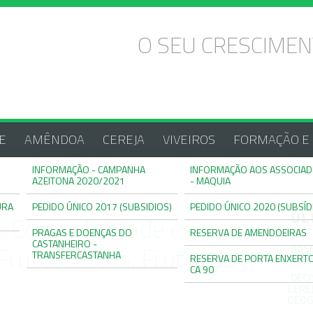
O SEU CRESCIMEN
E
AMÊNDOA
CEREJA
VIVEIROS
FORMAÇÃO E 
INFORMAÇÃO - CAMPANHA
INFORMAÇÃO AOS ASSOCIA
AZEITONA 2020/2021
- MAQUIA
URA
PEDIDO ÚNICO 2017 (SUBSIDIOS)
PEDIDO ÚNICO 2020 (SUBSÍD
ÚL
, Competividade e
PRAGAS E DOENÇAS DO
RESERVA DE AMENDOEIRAS
CASTANHEIRO -
Frutos Secos, Fruteiras e
ASSE
TRANSFERCASTANHA
RESERVA DE PORTA ENXERT
CA 90
DEC
CERE
GEOG