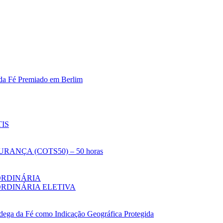
 da Fé Premiado em Berlim
IS
NÇA (COTS50) – 50 horas
ORDINÁRIA
RDINÁRIA ELETIVA
ândega da Fé como Indicação Geográfica Protegida