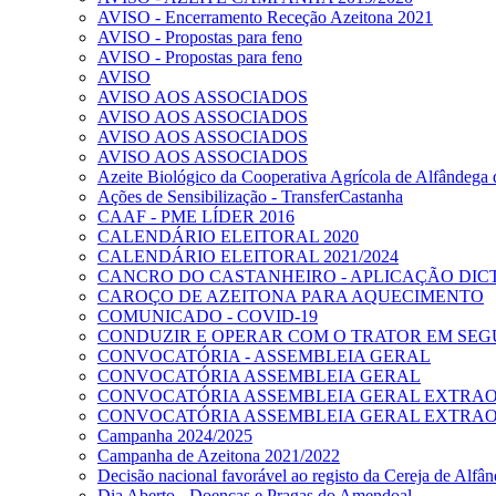
AVISO - Encerramento Receção Azeitona 2021
AVISO - Propostas para feno
AVISO - Propostas para feno
AVISO
AVISO AOS ASSOCIADOS
AVISO AOS ASSOCIADOS
AVISO AOS ASSOCIADOS
AVISO AOS ASSOCIADOS
Azeite Biológico da Cooperativa Agrícola de Alfândega
Ações de Sensibilização - TransferCastanha
CAAF - PME LÍDER 2016
CALENDÁRIO ELEITORAL 2020
CALENDÁRIO ELEITORAL 2021/2024
CANCRO DO CASTANHEIRO - APLICAÇÃO DICT
CAROÇO DE AZEITONA PARA AQUECIMENTO
COMUNICADO - COVID-19
CONDUZIR E OPERAR COM O TRATOR EM SEGURA
CONVOCATÓRIA - ASSEMBLEIA GERAL
CONVOCATÓRIA ASSEMBLEIA GERAL
CONVOCATÓRIA ASSEMBLEIA GERAL EXTRA
CONVOCATÓRIA ASSEMBLEIA GERAL EXTRAO
Campanha 2024/2025
Campanha de Azeitona 2021/2022
Decisão nacional favorável ao registo da Cereja de Alf
Dia Aberto - Doenças e Pragas do Amendoal