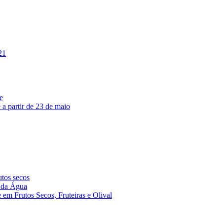
21
e
a partir de 23 de maio
tos secos
 da Água
em Frutos Secos, Fruteiras e Olival