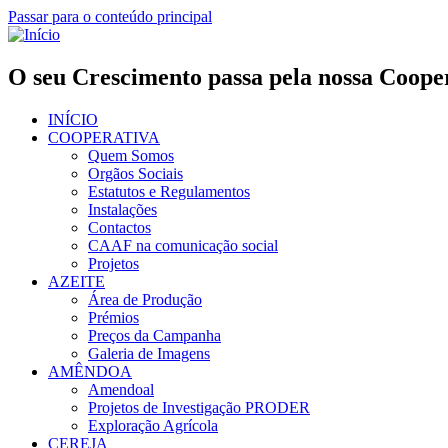
Passar para o conteúdo principal
O seu Crescimento passa pela nossa Coope
INÍCIO
COOPERATIVA
Quem Somos
Orgãos Sociais
Estatutos e Regulamentos
Instalações
Contactos
CAAF na comunicação social
Projetos
AZEITE
Área de Produção
Prémios
Preços da Campanha
Galeria de Imagens
AMÊNDOA
Amendoal
Projetos de Investigação PRODER
Exploração Agrícola
CEREJA