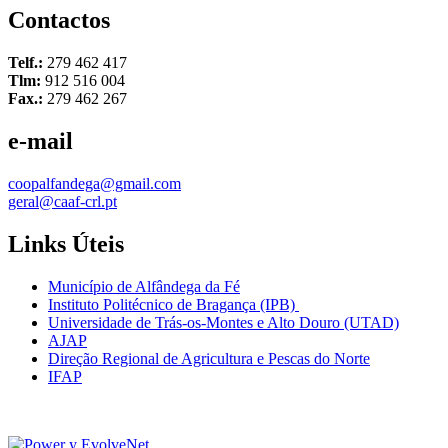
Contactos
Telf.:
279 462 417
Tlm:
912 516 004
Fax.:
279 462 267
e-mail
coopalfandega@gmail.com
geral@caaf-crl.pt
Links Úteis
Município de Alfândega da Fé
Instituto Politécnico de Bragança (IPB)
Universidade de Trás-os-Montes e Alto Douro (UTAD)
AJAP
Direção Regional de Agricultura e Pescas do Norte
IFAP