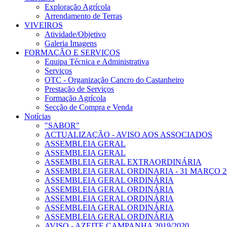
Exploração Agrícola
Arrendamento de Terras
VIVEIROS
Atividade/Objetivo
Galeria Imagens
FORMAÇÃO E SERVIÇOS
Equipa Técnica e Administrativa
Serviços
OTC - Organização Cancro do Castanheiro
Prestação de Serviços
Formação Agrícola
Secção de Compra e Venda
Notícias
"SABOR"
ACTUALIZAÇÃO - AVISO AOS ASSOCIADOS
ASSEMBLEIA GERAL
ASSEMBLEIA GERAL
ASSEMBLEIA GERAL EXTRAORDINÁRIA
ASSEMBLEIA GERAL ORDINARIA - 31 MARÇO 2
ASSEMBLEIA GERAL ORDINÁRIA
ASSEMBLEIA GERAL ORDINÁRIA
ASSEMBLEIA GERAL ORDINÁRIA
ASSEMBLEIA GERAL ORDINÁRIA
ASSEMBLEIA GERAL ORDINÁRIA
AVISO - AZEITE CAMPANHA 2019/2020