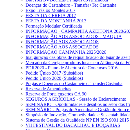
Doenças do Castanheiro - Transfer+Tec.Castanha
Expo Trás-os-Montes 2017
FESTA DA CEREJA 2017
FESTA DA MONTANHA 2017
Formação Modular Certificada
INFORMAÇÃO - CAMPANHA AZEITONA 2020/20
INFORMAÇÃO AOS ASSOCIADOS - MAQUIA
INFORMAÇÃO AOS ASSOCIADOS
INFORMAÇÃO AOS ASSOCIADOS
INFORMAÇÃO CAMPANHA 2025/2026
Inauguração das obras de requalificação do lagar de azeit
Mercado da Cereja e produtos locais em Alfândega da Fé 
PDR2020 - Plano de Abertura de Concursos 2016
Pedido Único 2017 (Subsidios)
Pedido Único 2020 (Subsídios)
Pragas e Doenças do Castanheiro - TransferCastanha
Reserva de Amendoeiras
Reserva de Porta enxertos CA 90
SEGUROS AGRÍCOLAS - Sessão de Esclarecimento
SEMINÁRIO - Oportunidades e desafios no setor dos fru
SEMINÁRIO - Pragas do Amendoal e Gestão do Solo e
Simpósio de Inovação, Competividade e Sustentabilidade 
Sistema de Gestão da Qualidade NP EN ISO 9001:2015
VII FESTIVAL DO BACALHAU E DOÇARIAS