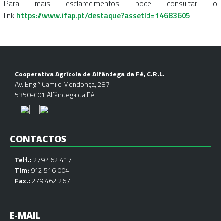
Para mais esclarecimentos pode consultar o
link
https://www.ifap.pt/destaque?assetId=14683605
.
Cooperativa Agrícola de Alfândega da Fé, C.R.L.
Av. Eng.º Camilo Mendonça, 287
5350-001 Alfândega da Fé
CONTACTOS
Telf.:
279 462 417
Tlm:
912 516 004
Fax.:
279 462 267
E-MAIL