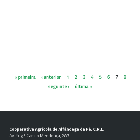
« primeira
‹ anterior
1
2
3
4
5
6
7
8
seguinte ›
última »
Cooperativa Agrícola de Alfândega da Fé, C.R.L.
Av. Eng.º Camilo Mendonça, 287