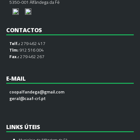
5350-001 Alfândega da Fé
CONTACTOS
Telf.:
279 462 417
Tlm:
912 516 004
Fax.:
279 462 267
E-MAIL
coopalfandega@gmail.com
geral@caaf-crl.pt
LINKS ÚTEIS
Município de Alfândega da Fé